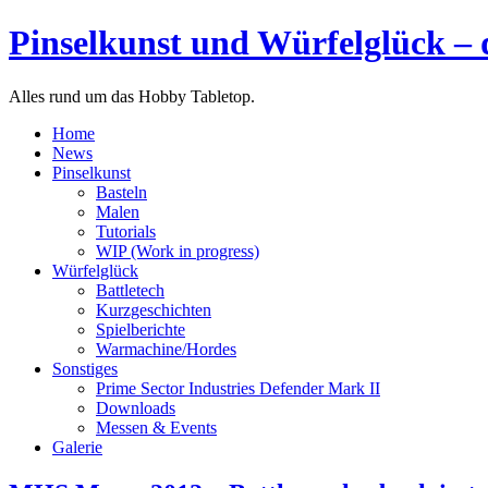
Pinselkunst und Würfelglück – 
Alles rund um das Hobby Tabletop.
Home
News
Pinselkunst
Basteln
Malen
Tutorials
WIP (Work in progress)
Würfelglück
Battletech
Kurzgeschichten
Spielberichte
Warmachine/Hordes
Sonstiges
Prime Sector Industries Defender Mark II
Downloads
Messen & Events
Galerie