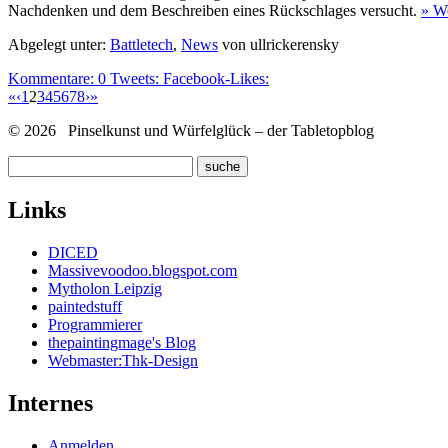
Nachdenken und dem Beschreiben eines Rückschlages versucht.
» We
Abgelegt unter:
Battletech
,
News
von ullrickerensky
Kommentare:
0
Tweets:
Facebook-Likes:
«
‹
1
2
3
4
5
6
7
8
›
»
© 2026 Pinselkunst und Würfelglück – der Tabletopblog
Links
DICED
Massivevoodoo.blogspot.com
Mytholon Leipzig
paintedstuff
Programmierer
thepaintingmage's Blog
Webmaster:Thk-Design
Internes
Anmelden