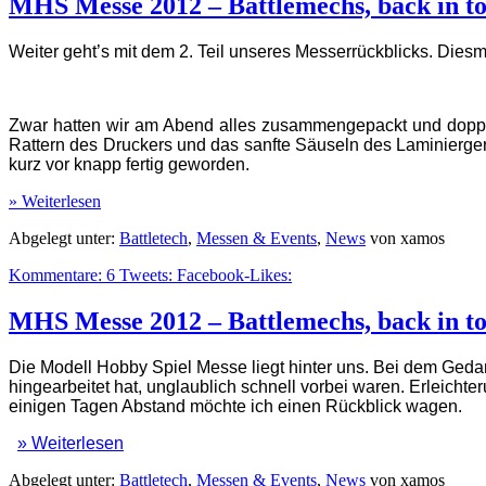
MHS Messe 2012 – Battlemechs, back in to
Weiter geht’s mit dem 2. Teil unseres Messerrückblicks. Die
Zwar hatten wir am Abend alles zusammengepackt und doppel
Rattern des Druckers und das sanfte Säuseln des Laminierger
kurz vor knapp fertig geworden.
» Weiterlesen
Abgelegt unter:
Battletech
,
Messen & Events
,
News
von xamos
Kommentare:
6
Tweets:
Facebook-Likes:
MHS Messe 2012 – Battlemechs, back in to
Die Modell Hobby Spiel Messe liegt hinter uns. Bei dem Geda
hingearbeitet hat, unglaublich schnell vorbei waren. Erleicht
einigen Tagen Abstand möchte ich einen Rückblick wagen.
» Weiterlesen
Abgelegt unter:
Battletech
,
Messen & Events
,
News
von xamos