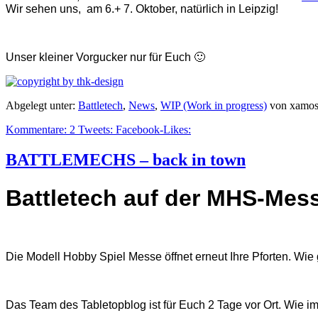
Wir sehen uns, am 6.+ 7. Oktober, natürlich in Leipzig!
Unser kleiner Vorgucker nur für Euch 🙂
Abgelegt unter:
Battletech
,
News
,
WIP (Work in progress)
von xamo
Kommentare:
2
Tweets:
Facebook-Likes:
BATTLEMECHS – back in town
Battletech auf der MHS-Mes
Die Modell Hobby Spiel Messe öffnet erneut Ihre Pforten. Wi
Das Team des Tabletopblog ist für Euch 2 Tage vor Ort. Wie i