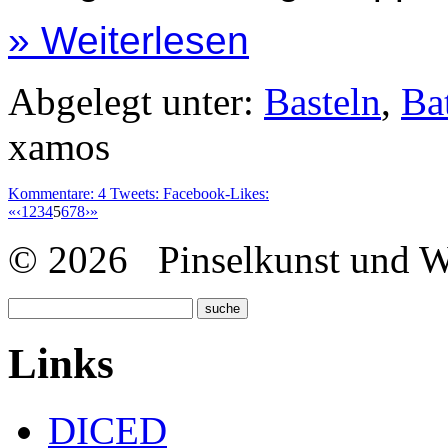
» Weiterlesen
Abgelegt unter:
Basteln
,
Ba
xamos
Kommentare:
4
Tweets:
Facebook-Likes:
«
‹
1
2
3
4
5
6
7
8
›
»
© 2026 Pinselkunst und Wü
Links
DICED