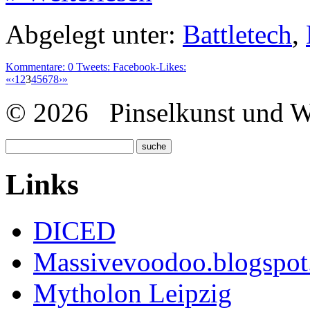
Abgelegt unter:
Battletech
,
Kommentare:
0
Tweets:
Facebook-Likes:
«
‹
1
2
3
4
5
6
7
8
›
»
© 2026 Pinselkunst und Wü
Links
DICED
Massivevoodoo.blogspo
Mytholon Leipzig