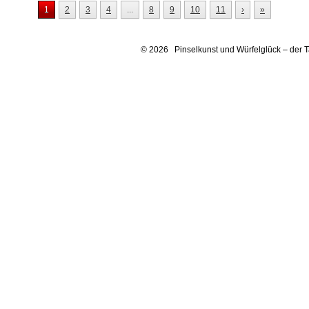
1
2
3
4
...
8
9
10
11
›
»
© 2026 Pinselkunst und Würfelglück – der 