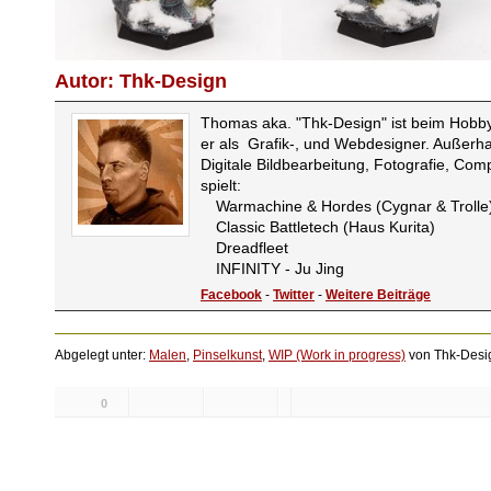
Autor: Thk-Design
Thomas aka. "Thk-Design" ist beim Hobby s
er als Grafik-, und Webdesigner. Außerhal
Digitale Bildbearbeitung, Fotografie, Com
spielt:
Warmachine & Hordes (Cygnar & Trolle
Classic Battletech (Haus Kurita)
Dreadfleet
INFINITY - Ju Jing
Facebook
-
Twitter
-
Weitere Beiträge
Abgelegt unter:
Malen
,
Pinselkunst
,
WIP (Work in progress)
von Thk-Desi
0
Likes: