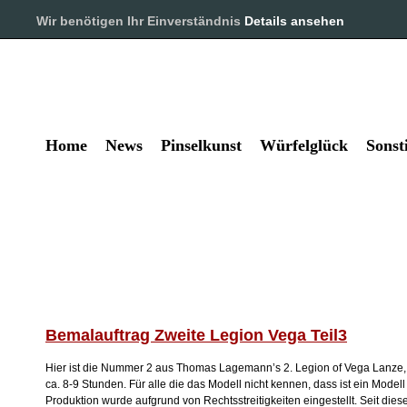
Pinselkunst und Würfelglück – 
Wir benötigen Ihr Einverständnis
Details ansehen
Alles rund um das Hobby Tabl
Home
News
Pinselkunst
Würfelglück
Sonst
Bemalauftrag Zweite Legion Vega Teil3
Hier ist die Nummer 2 aus Thomas Lagemann’s 2. Legion of Vega Lanze, 
ca. 8-9 Stunden. Für alle die das Modell nicht kennen, dass ist ein Modell
Produktion wurde aufgrund von Rechtsstreitigkeiten eingestellt. Seit dies