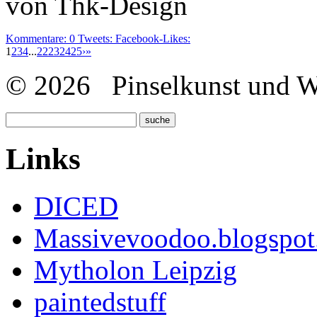
von Thk-Design
Kommentare:
0
Tweets:
Facebook-Likes:
1
2
3
4
...
22
23
24
25
›
»
© 2026 Pinselkunst und Wü
Links
DICED
Massivevoodoo.blogspo
Mytholon Leipzig
paintedstuff