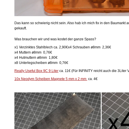
Das kann so schwierig nicht sein. Also hab ich mich fix in den Baumarkt 
gekauft.
Was brauchen wir und was kostet der ganze Spass?
x1 Verzinktes Stahlblech ca. 2,90€x4 Schrauben ø8mm 2,36€
x4 Muttern ø8mm 0,76€
x4 Hutmuttern ø8mm 1,80€
x8 Unterlegscheiben ø8mm 0,76€
Really Useful Box 9C 9 Liter
ca. 11€ (Für INFINITY reicht auch die 3Liter 
10x Neodym Scheiben Magnete 5 mm x 2 mm
ca. 4€