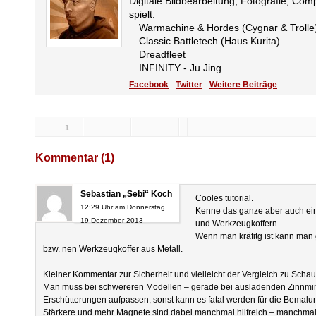
Digitale Bildbearbeitung, Fotografie, Com
spielt:
Warmachine & Hordes (Cygnar & Trolle
Classic Battletech (Haus Kurita)
Dreadfleet
INFINITY - Ju Jing
Facebook
-
Twitter
-
Weitere Beiträge
1
Likes:
Kommentar (1)
Sebastian „Sebi“ Koch
Cooles tutorial.
12:29 Uhr am Donnerstag,
Kenne das ganze aber auch einf
19 Dezember 2013
und Werkzeugkoffern.
Wenn man kräfitg ist kann man
bzw. nen Werkzeugkoffer aus Metall.
Kleiner Kommentar zur Sicherheit und vielleicht der Vergleich zu Schau
Man muss bei schwereren Modellen – gerade bei ausladenden Zinnmin
Erschütterungen aufpassen, sonst kann es fatal werden für die Bemalun
Stärkere und mehr Magnete sind dabei manchmal hilfreich – manchmal 