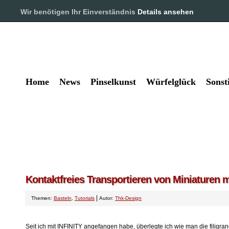
Pinselkunst und Würfelglück – 
Wir benötigen Ihr Einverständnis
Details ansehen
Alles rund um das Hobby Tabl
Home
News
Pinselkunst
Würfelglück
Sonst
Kontaktfreies Transportieren von Miniaturen m
|
Themen:
Basteln
,
Tutorials
Autor:
Thk-Design
Seit ich mit INFINITY angefangen habe, überlegte ich wie man die filigr