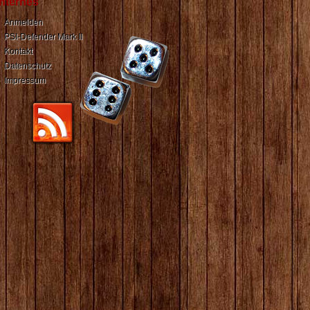
Internes
Anmelden
PSI-Defender Mark II
Kontakt
Datenschutz
Impressum