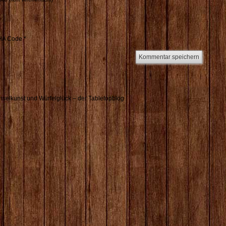
A Code
*
selkunst und Würfelglück – der Tabletopblog