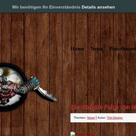
Pinselkuns
Wir benötigen Ihr Einverständnis
Details ansehen
Home
News
Pinselkunst
Die 40zigste Folge von M
|
Themen:
News
Autor:
Thk-Design