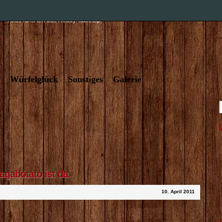
t und Würfelglück – der Tabletopblog
Alles rund um das Hobby Tabletop.
Würfelglück
Sonstiges
Galerie
agabotato ist da.
10. April 2011