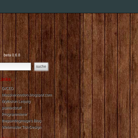
beta 0.6.8
Links
DICED
Massivevoodoo.blogspot.com
Mytholon Leipzig
paintedstuff
Programmierer
thepaintingmage's Blog
Webmaster:Thk-Design