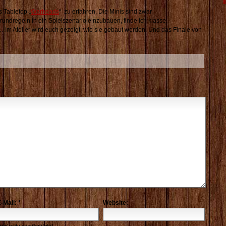
 Tabletop „
Warheads
“ zu erfahren. Die Minis sind zwar
undregeln in ein Spielszenario einzubauen, finde ich klasse.
m Atelier wird euch gezeigt, wie sie gebaut werden. Und das Finale von
-Mail:
*
Website:
wird nicht veröffentlicht)