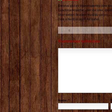
Diesmal gibt es Wissenswertes über das
Geschmackssache, aber die Idee, die Gr
Über sieben Brücken must du gehen…… I
Date a Nerd ist auch mit dabei.
0
Likes:
Kommentar schreiben
Name:
*
E
(