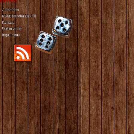
Internes
Anmelden
PSI-Defender Mark II
Kontakt
Datenschutz
Impressum