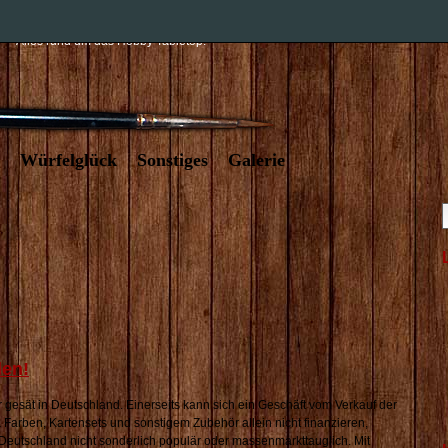
t und Würfelglück – der Tabletopblog
Alles rund um das Hobby Tabletop.
Würfelglück
Sonstiges
Galerie
den!
gesät in Deutschland. Einerseits kann sich ein Geschäft vom Verkauf der
 Farben, Kartensets und sonstigem Zubehör allein nicht finanzieren,
 Deutschland nicht sonderlich populär oder massenmarkttauglich. Mit