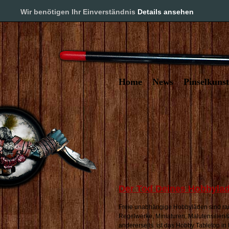
Pinselkuns
Wir benötigen Ihr Einverständnis
Details ansehen
Home
News
Pinselkunst
Der Tod Deines Hobbyla
Freie unabhängige Hobbyläden sind rar 
Regelwerke, Miniaturen, Malutensilien&
andererseits ist das Hobby Tabletop in