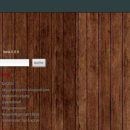
beta 0.6.8
Links
DICED
Massivevoodoo.blogspot.com
Mytholon Leipzig
paintedstuff
Programmierer
thepaintingmage's Blog
Webmaster:Thk-Design