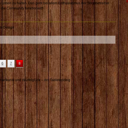
m Leben zu halten. Das geht bei allem Enthusiasmus der Shopbetreiber
 die Community funktioniert!
k-Design
6
7
8
selkunst und Würfelglück – der Tabletopblog