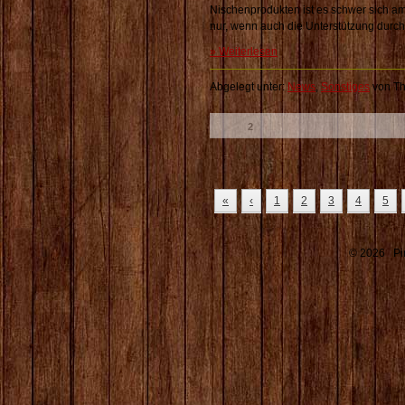
Nischenprodukten ist es schwer sich a
nur, wenn auch die Unterstützung durch
» Weiterlesen
Abgelegt unter:
News
,
Sonstiges
von Th
2
Likes:
«
‹
1
2
3
4
5
© 2026 Pin