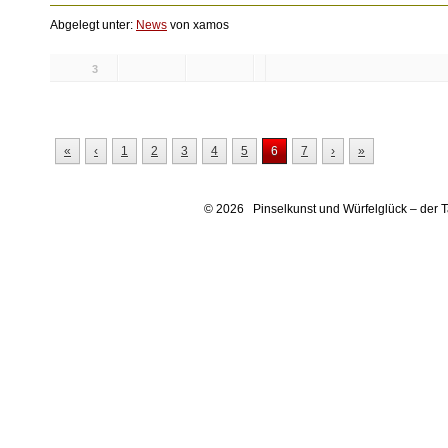
Abgelegt unter:
News
von xamos
3
Likes:
«
‹
1
2
3
4
5
6
7
›
»
© 2026 Pinselkunst und Würfelglück – der 