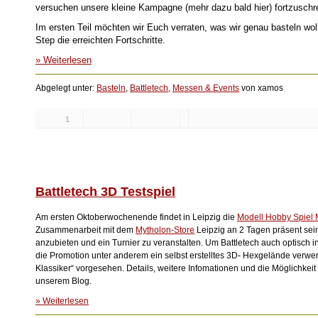
versuchen unsere kleine Kampagne (mehr dazu bald hier) fortzuschr
Im ersten Teil möchten wir Euch verraten, was wir genau basteln wo
Step die erreichten Fortschritte.
» Weiterlesen
Abgelegt unter:
Basteln
,
Battletech
,
Messen & Events
von xamos
1
Likes:
Battletech 3D Testspiel
Am ersten Oktoberwochenende findet in Leipzig die
Modell Hobby Spiel
Zusammenarbeit mit dem
Mytholon-Store
Leipzig an 2 Tagen präsent sein
anzubieten und ein Turnier zu veranstalten. Um Battletech auch optisch in
die Promotion unter anderem ein selbst erstelltes 3D- Hexgelände verwen
Klassiker“ vorgesehen. Details, weitere Infomationen und die Möglichkeit
unserem Blog.
» Weiterlesen