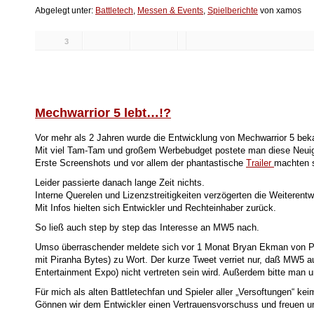
Abgelegt unter:
Battletech
,
Messen & Events
,
Spielberichte
von xamos
3
Likes:
Mechwarrior 5 lebt…!?
Vor mehr als 2 Jahren wurde die Entwicklung von Mechwarrior 5 be
Mit viel Tam-Tam und großem Werbebudget postete man diese Neuigk
Erste Screenshots und vor allem der phantastische
Trailer
machten s
Leider passierte danach lange Zeit nichts.
Interne Querelen und Lizenzstreitigkeiten verzögerten die Weiterentw
Mit Infos hielten sich Entwickler und Rechteinhaber zurück.
So ließ auch step by step das Interesse an MW5 nach.
Umso überraschender meldete sich vor 1 Monat Bryan Ekman von P
mit Piranha Bytes) zu Wort. Der kurze Tweet verriet nur, daß MW5 au
Entertainment Expo) nicht vertreten sein wird. Außerdem bitte man u
Für mich als alten Battletechfan und Spieler aller „Versoftungen“ ke
Gönnen wir dem Entwickler einen Vertrauensvorschuss und freuen uns 