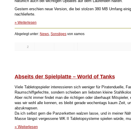
natürlich auch bei wichtigen Updates auf dem Laufenden halten.
Gestern erschien neue Version, die bei stolzen 380 MB Umfang einige
nachlieferte.
» Weiterlesen
Abgelegt unter:
News
,
Sonstiges
von xamos
2
Likes:
Abseits der Spielplatte – World of Tanks
Viele Tabletopspieler interessieren sich weniger für Piratenduelle, F
Raumschiffgefechte, sondern schieben am liebsten kleine Stahlkolos
Aber nicht immer findet man die richtigen oder überhaupt Mitspieler,
was wir wohl alle kennen, es bleibt gerade wochentags kaum Zeit, 
abzuknapsen.
Da ich selbst gern die Panzerketten walzen lasse, und in meiner N
Masse längst vergessene WK II Tabletopsysteme spielen würde, muss
» Weiterlesen