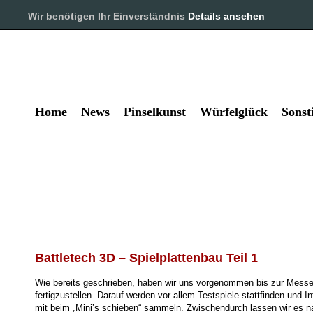
Pinselkunst und Würfelglück – 
Wir benötigen Ihr Einverständnis
Details ansehen
Alles rund um das Hobby Tabl
Home
News
Pinselkunst
Würfelglück
Sonst
Battletech 3D – Spielplattenbau Teil 1
Wie bereits geschrieben, haben wir uns vorgenommen bis zur Messe
fertigzustellen. Darauf werden vor allem Testspiele stattfinden und I
mit beim „Mini’s schieben“ sammeln. Zwischendurch lassen wir es na