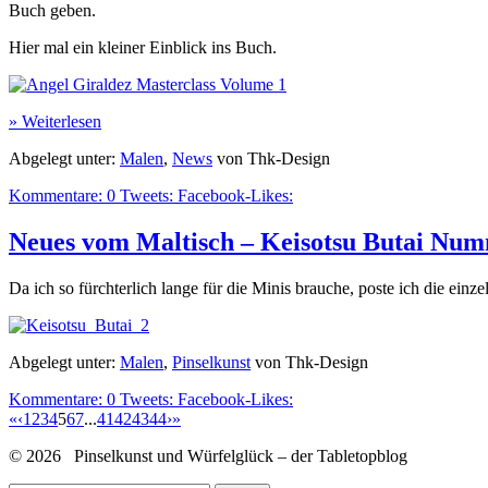
Buch geben.
Hier mal ein kleiner Einblick ins Buch.
» Weiterlesen
Abgelegt unter:
Malen
,
News
von Thk-Design
Kommentare:
0
Tweets:
Facebook-Likes:
Neues vom Maltisch – Keisotsu Butai Nu
Da ich so fürchterlich lange für die Minis brauche, poste ich die einz
Abgelegt unter:
Malen
,
Pinselkunst
von Thk-Design
Kommentare:
0
Tweets:
Facebook-Likes:
«
‹
1
2
3
4
5
6
7
...
41
42
43
44
›
»
© 2026 Pinselkunst und Würfelglück – der Tabletopblog