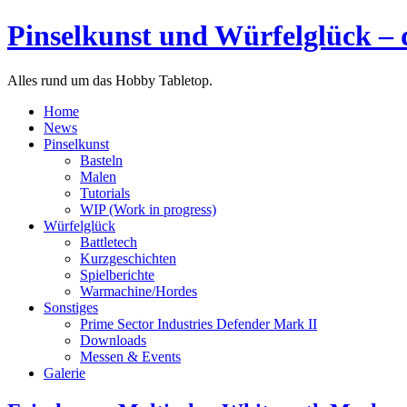
Pinselkunst und Würfelglück – 
Alles rund um das Hobby Tabletop.
Home
News
Pinselkunst
Basteln
Malen
Tutorials
WIP (Work in progress)
Würfelglück
Battletech
Kurzgeschichten
Spielberichte
Warmachine/Hordes
Sonstiges
Prime Sector Industries Defender Mark II
Downloads
Messen & Events
Galerie