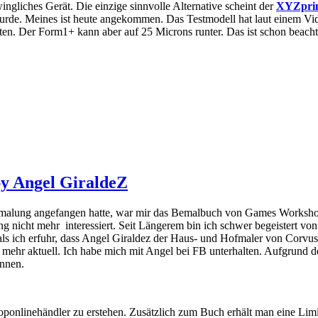
ingliches Gerät. Die einzige sinnvolle Alternative scheint der
XYZprin
rde. Meines ist heute angekommen. Das Testmodell hat laut einem Vid
hten. Der Form1+ kann aber auf 25 Microns runter. Das ist schon beacht
y Angel GiraldeZ
emalung angefangen hatte, war mir das Bemalbuch von Games Worksho
ng nicht mehr interessiert.
Seit Längerem bin ich schwer begeistert von
als ich erfuhr, dass Angel
Giraldez
der Haus-
und Hofmaler von
Corvus
 mehr aktuell.
Ich habe mich mit Angel bei FB unterhalten. Aufgrund d
önnen.
oponlinehändler zu erstehen. Zusätzlich zum Buch erhält man eine Limit