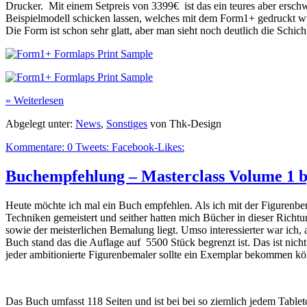
Drucker. Mit einem Setpreis von 3399€ ist das ein teures aber erschw
Beispielmodell schicken lassen, welches mit dem Form1+ gedruckt wu
Die Form ist schon sehr glatt, aber man sieht noch deutlich die Schic
» Weiterlesen
Abgelegt unter:
News
,
Sonstiges
von Thk-Design
Kommentare:
0
Tweets:
Facebook-Likes:
Buchempfehlung – Masterclass Volume 1 b
H
eute möchte ich mal ein Buch empfehlen.
Als ich mit der Figurenb
Techniken gemeistert und seither hatten mich Bücher in dieser Richtu
sowie der meisterlichen Bemalung liegt.
Umso interessierter war ich, 
Buch stand das die Auflage auf 5500 Stück begrenzt ist. Das ist nicht
jeder ambitionierte Figurenbemaler sollte ein Exemplar bekommen k
Das Buch umfasst 118 Seiten und ist bei bei so ziemlich jedem Tablet