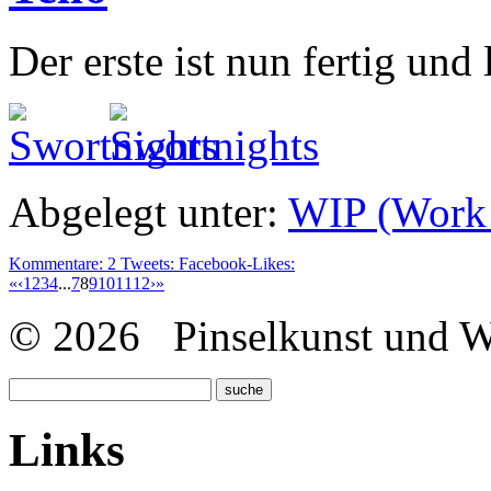
Der erste ist nun fertig und 
Abgelegt unter:
WIP (Work 
Kommentare:
2
Tweets:
Facebook-Likes:
«
‹
1
2
3
4
...
7
8
9
10
11
12
›
»
© 2026 Pinselkunst und Wü
Links