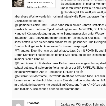
09:57 Uhr am Mittwoch,
Es bestätigt mich in meiner Meinu
14 Dezember 2011
und Ihren festen Platz auf dem Sch
@Bloodknight: Ich weiß, ich weiß, m
aber diese Woche werde ich nochmal intensiv die Foren „abgrasen“ und
Diskussion einbringen.
@Egomane: Schiffe und U-Boote habe ich in all den Jahren Battletech 
werde ich beim nächsten Spiel unbedingt ändern. MONITOR, SEA S
Handvoll Küstenbefestigung und eine Bergungsmession unter Wasser, 
@Danjian: Jaja, die Ausreden der Besiegten, schmunzel. Gut, dass Tho
sonst hätten wir es sicher auch auf die Würfel geschoben. Die Deinige
Durchschnitt gebracht. Aber wenn Du immer rumspringst…
@Thanatos: Eigentlich war es fast schade, dass Du mit ROMMEL und 
Deren Kampfkraft hat eindeutig gefehlt. Mal schauen, ob ich Dich näch
immobilisieren kann 🙂
@Exterminans: Ich finde das neue Farbschema etwas gewöhnungsbedür
schaut gut aus. Mitspielen durfte ja nur einer der STURMFEUR. Sicher
eingesetzt werden. Ach ja, und danke für Dein Lob 🙂
@MisterA: Bei Mechforce, Techworld (hieß das so?) und Nice Dice war i
kamen zwar mehrheitlich Mechs zum Einsatz und bei vorhandenen MAN
mit. Infanterie haben wir nie gespielt auf Cons, und ’nen KANGA zu bek
den mal als Auszeichnung oder bei ner Kampagne?
Thanatos
Ja, das war Würfelglück. Beim näch