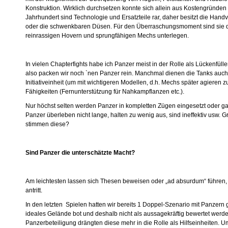
Konstruktion. Wirklich durchsetzen konnte sich allein aus Kostengründen
Jahrhundert sind Technologie und Ersatzteile rar, daher besitzt die Handv
oder die schwenkbaren Düsen. Für den Überraschungsmoment sind sie d
reinrassigen Hovern und sprungfähigen Mechs unterlegen.
In vielen Chapterfights habe ich Panzer meist in der Rolle als Lückenfüller
also packen wir noch `nen Panzer rein. Manchmal dienen die Tanks auch 
Initiativeinheit (um mit wichtigeren Modellen, d.h. Mechs später agieren 
Fähigkeiten (Fernunterstützung für Nahkampflanzen etc.).
Nur höchst selten werden Panzer in kompletten Zügen eingesetzt oder g
Panzer überleben nicht lange, halten zu wenig aus, sind ineffektiv usw
stimmen diese?
Sind Panzer die unterschätzte Macht?
Am leichtesten lassen sich Thesen beweisen oder „ad absurdum“ führ
antritt.
In den letzten Spielen hatten wir bereits 1 Doppel-Szenario mit Panzern 
ideales Gelände bot und deshalb nicht als aussagekräftig bewertet werde
Panzerbeteiligung drängten diese mehr in die Rolle als Hilfseinheiten. U