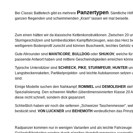
Panzertypen
Bei Classic Battletech gibt es mehrere
. Sämtliche Hil
ganzen fliegenden und schwimmenden „Kram“ lassen wir mal beiseite.
Zum einen hätten wir da klassische Kettenkonstruktionen. Zwischen 20 un
Sturmgeschützen und turmbestückten Kampffahrzeugen, was das Herz be
welligerem Bodenprofil zurecht und können Buschwerk, leichtes Gehölz
Gute Allrounder sind
MANTICORE
,
BULLDOG
oder
SHUKOV
, welche fü
passende Antwort haben und mittlere Geschwindigkeiten erreichen könn
Typische Unterstützer sind
SCHRECK
,
PIKE
,
STURMFEUR
,
HUNTER
un
Langstreckenraketen, Partikelprojektor- und leichte Autokanonen setze
sind.
Einige Modelle suchen den Nahkampf;
ROMMEL
und
DEMOLISHER
steh
Spezialisierung. Den schweren Waffen (überdimensionierten Klasse 20 
diese nicht schnell, sondern dick gepanzert.
Schließlich haben wir noch die seltenen „Schweizer Taschenmesser“, wel
bestückt sind.
VON LUCKNER
und
BEHEMOTH
verdeutlichen das Prinzi
Radpanzer kommen nur in wenigen Varianten und als leichte Fahrzeuge