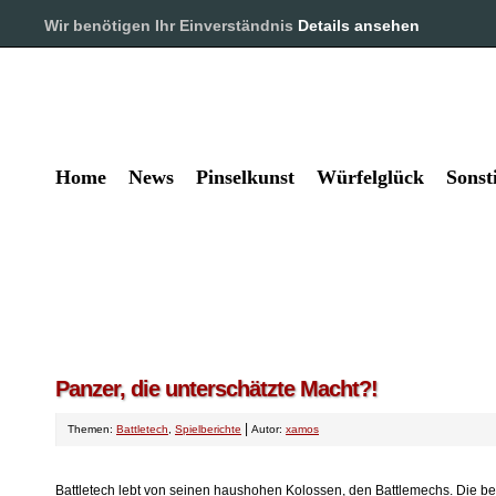
Pinselkunst und Würfelglück – 
Wir benötigen Ihr Einverständnis
Details ansehen
Alles rund um das Hobby Tabl
Home
News
Pinselkunst
Würfelglück
Sonst
Panzer, die unterschätzte Macht?!
|
Themen:
Battletech
,
Spielberichte
Autor:
xamos
Battletech lebt von seinen haushohen Kolossen, den Battlemechs. Die