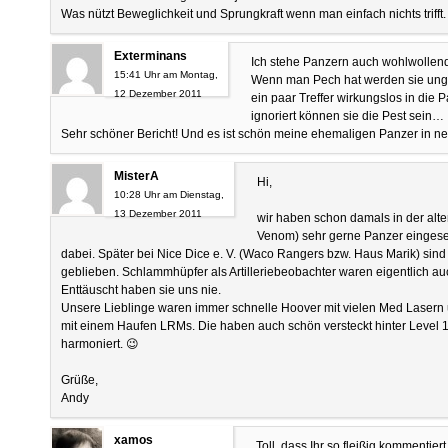
Was nützt Beweglichkeit und Sprungkraft wenn man einfach nichts trifft
Exterminans
Ich stehe Panzern auch wohlwollen
15:41 Uhr am Montag,
Wenn man Pech hat werden sie ungla
12 Dezember 2011
ein paar Treffer wirkungslos in die
ignoriert können sie die Pest sein…
Sehr schöner Bericht! Und es ist schön meine ehemaligen Panzer in n
MisterA
Hi,
10:28 Uhr am Dienstag,
13 Dezember 2011
wir haben schon damals in der alt
Venom) sehr gerne Panzer eingese
dabei. Später bei Nice Dice e. V. (Waco Rangers bzw. Haus Marik) sind
geblieben. Schlammhüpfer als Artilleriebeobachter waren eigentlich au
Enttäuscht haben sie uns nie.
Unsere Lieblinge waren immer schnelle Hoover mit vielen Med Laser
mit einem Haufen LRMs. Die haben auch schön versteckt hinter Level 1
harmoniert. 😉
Grüße,
Andy
xamos
Toll, dass Ihr so fleißig kommentie