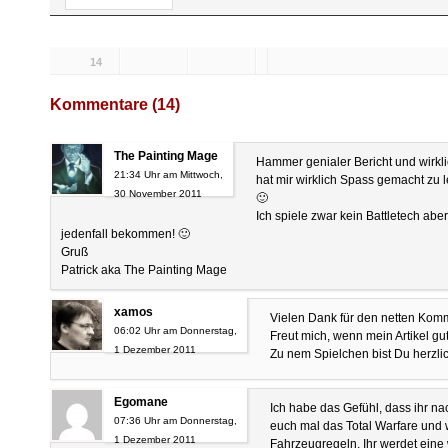
14
Likes:
Kommentare (14)
The Painting Mage
Hammer genialer Bericht und wirkli
21:34 Uhr am Mittwoch,
hat mir wirklich Spass gemacht zu l
30 November 2011
🙂
Ich spiele zwar kein Battletech abe
jedenfall bekommen! 🙂
Gruß
Patrick aka The Painting Mage
xamos
Vielen Dank für den netten Kom
06:02 Uhr am Donnerstag,
Freut mich, wenn mein Artikel gu
1 Dezember 2011
Zu nem Spielchen bist Du herzli
Egomane
Ich habe das Gefühl, dass ihr na
07:36 Uhr am Donnerstag,
euch mal das Total Warfare und 
1 Dezember 2011
Fahrzeugregeln. Ihr werdet eine 