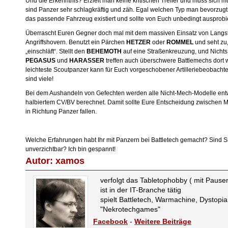
Und die Erkenntnis? Erzielt man keine kritischen Treffer und muss sich
sind Panzer sehr schlagkräftig und zäh. Egal welchen Typ man bevorzugt, 
das passende Fahrzeug existiert und sollte von Euch unbedingt ausprobi
Überrascht Euren Gegner doch mal mit dem massiven Einsatz von Langst
Angriffshovern. Benutzt ein Pärchen
HETZER
oder
ROMMEL
und seht zu
„einschläft“. Stellt den
BEHEMOTH
auf eine Straßenkreuzung, und Nicht
PEGASUS
und
HARASSER
treffen auch überschwere Battlemechs dort w
leichteste Scoutpanzer kann für Euch vorgeschobener Artilleriebeobachter
sind viele!
Bei dem Aushandeln von Gefechten werden alle Nicht-Mech-Modelle ent
halbiertem CV/BV berechnet. Damit sollte Eure Entscheidung zwischen Me
in Richtung Panzer fallen.
Welche Erfahrungen habt Ihr mit Panzern bei Battletech gemacht? Sind Sie 
unverzichtbar? Ich bin gespannt!
Autor: xamos
verfolgt das Tabletophobby ( mit Pausen
ist in der IT-Branche tätig
spielt Battletech, Warmachine, Dystopi
"Nekrotechgames"
Facebook
-
Weitere Beiträge