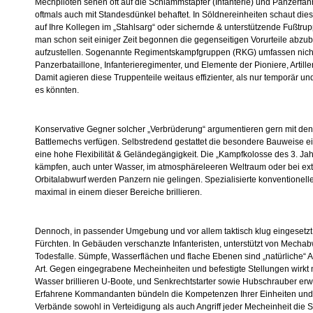
Mechpiloten sehen oft auf die Schlammstapfer (Infanterie) und Panzerfahr
oftmals auch mit Standesdünkel behaftet. In Söldnereinheiten schaut dies
auf Ihre Kollegen im „Stahlsarg“ oder sichernde & unterstützende Fußtr
man schon seit einiger Zeit begonnen die gegenseitigen Vorurteile abz
aufzustellen. Sogenannte Regimentskampfgruppen (RKG) umfassen nicht
Panzerbataillone, Infanterieregimenter, und Elemente der Pioniere, Artil
Damit agieren diese Truppenteile weitaus effizienter, als nur temporär 
es könnten.
Konservative Gegner solcher „Verbrüderung“ argumentieren gern mit den
Battlemechs verfügen. Selbstredend gestattet die besondere Bauweise
eine hohe Flexibilität & Geländegängigkeit. Die „Kampfkolosse des 3. J
kämpfen, auch unter Wasser, im atmosphäreleeren Weltraum oder bei extr
Orbitalabwurf werden Panzern nie gelingen. Spezialisierte konventionel
maximal in einem dieser Bereiche brillieren.
Dennoch, in passender Umgebung und vor allem taktisch klug eingesetzt,
Fürchten. In Gebäuden verschanzte Infanteristen, unterstützt von Mech
Todesfalle. Sümpfe, Wasserflächen und flache Ebenen sind „natürliche“ A
Art. Gegen eingegrabene Mecheinheiten und befestigte Stellungen wirkt m
Wasser brillieren U-Boote, und Senkrechtstarter sowie Hubschrauber erweis
Erfahrene Kommandanten bündeln die Kompetenzen Ihrer Einheiten und 
Verbände sowohl in Verteidigung als auch Angriff jeder Mecheinheit die St