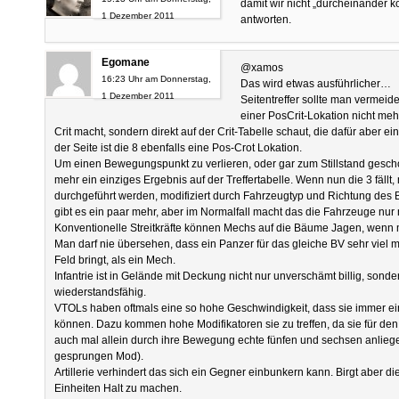
damit wir nicht „durcheinander 
1 Dezember 2011
antworten.
Egomane
@xamos
16:23 Uhr am Donnerstag,
Das wird etwas ausführlicher…
1 Dezember 2011
Seitentreffer sollte man vermei
einer PosCrit-Lokation nicht meh
Crit macht, sondern direkt auf der Crit-Tabelle schaut, die dafür aber ei
der Seite ist die 8 ebenfalls eine Pos-Crot Lokation.
Um einen Bewegungspunkt zu verlieren, oder gar zum Stillstand geschos
mehr ein einziges Ergebnis auf der Treffertabelle. Wenn nun die 3 fäll
durchgeführt werden, modifiziert durch Fahrzeugtyp und Richtung des
gibt es ein paar mehr, aber im Normalfall macht das die Fahrzeuge nu
Konventionelle Streitkräfte können Mechs auf die Bäume Jagen, wenn m
Man darf nie übersehen, dass ein Panzer für das gleiche BV sehr viel 
Feld bringt, als ein Mech.
Infantrie ist in Gelände mit Deckung nicht nur unverschämt billig, son
wiederstandsfähig.
VTOLs haben oftmals eine so hohe Geschwindigkeit, dass sie immer e
können. Dazu kommen hohe Modifikatoren sie zu treffen, da sie für d
auch mal allein durch ihre Bewegung echte fünfen und sechsen anlie
gesprungen Mod).
Artillerie verhindert das sich ein Gegner einbunkern kann. Birgt aber di
Einheiten Halt zu machen.