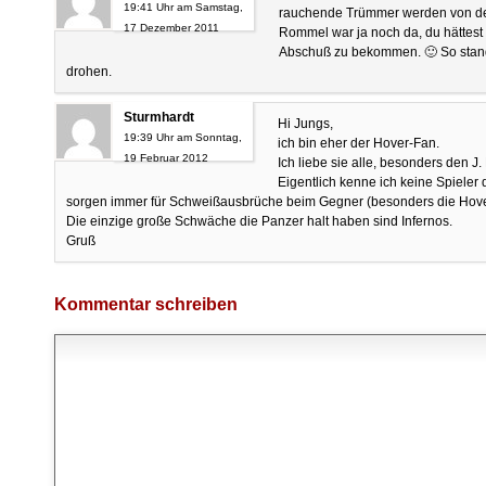
19:41 Uhr am Samstag,
rauchende Trümmer werden von dei
17 Dezember 2011
Rommel war ja noch da, du hättes
Abschuß zu bekommen. 🙂 So stand
drohen.
Sturmhardt
Hi Jungs,
19:39 Uhr am Sonntag,
ich bin eher der Hover-Fan.
19 Februar 2012
Ich liebe sie alle, besonders den 
Eigentlich kenne ich keine Spieler 
sorgen immer für Schweißausbrüche beim Gegner (besonders die Hove
Die einzige große Schwäche die Panzer halt haben sind Infernos.
Gruß
Kommentar schreiben