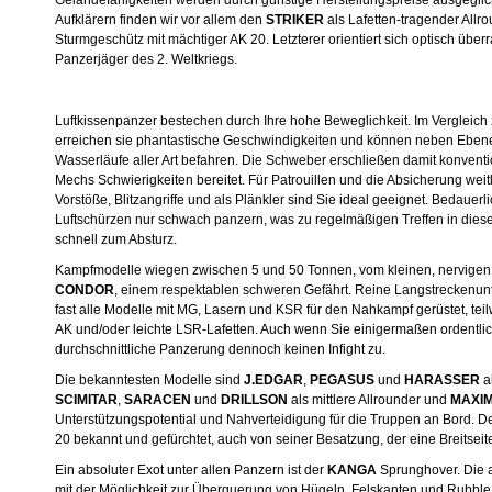
Geländefähigkeiten werden durch günstige Herstellungspreise ausgegli
Aufklärern finden wir vor allem den
STRIKER
als Lafetten-tragender All
Sturmgeschütz mit mächtiger AK 20. Letzterer orientiert sich optisch üb
Panzerjäger des 2. Weltkriegs.
Luftkissenpanzer bestechen durch Ihre hohe Beweglichkeit. Im Vergleic
erreichen sie phantastische Geschwindigkeiten und können neben Eben
Wasserläufe aller Art befahren. Die Schweber erschließen damit konventi
Mechs Schwierigkeiten bereitet. Für Patrouillen und die Absicherung weitl
Vorstöße, Blitzangriffe und als Plänkler sind Sie ideal geeignet. Bedauerl
Luftschürzen nur schwach panzern, was zu regelmäßigen Treffen in diese
schnell zum Absturz.
Kampfmodelle wiegen zwischen 5 und 50 Tonnen, vom kleinen, nervige
CONDOR
, einem respektablen schweren Gefährt. Reine Langstreckenunter
fast alle Modelle mit MG, Lasern und KSR für den Nahkampf gerüstet, tei
AK und/oder leichte LSR-Lafetten. Auch wenn Sie einigermaßen ordentlich
durchschnittliche Panzerung dennoch keinen Infight zu.
Die bekanntesten Modelle sind
J.EDGAR
,
PEGASUS
und
HARASSER
a
SCIMITAR
,
SARACEN
und
DRILLSON
als mittlere Allrounder und
MAXI
Unterstützungspotential und Nahverteidigung für die Truppen an Bord. D
20 bekannt und gefürchtet, auch von seiner Besatzung, der eine Breitsei
Ein absoluter Exot unter allen Panzern ist der
KANGA
Sprunghover. Die 
mit der Möglichkeit zur Überquerung von Hügeln, Felskanten und Rubble a