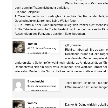
Wertschätzung von Panzern erleb
euch dann im Traum nicht mehr einfallen.
Ein paar Beispiele:
1. Crew Stunned ist nicht mehr gleich immobile. Der Panzer darf ledigli
Geschwindigkeit fahren und keine Waffen feuern.
2. Ein Treffer auf der 3 der Treffertabelle legt den Panzer nicht mehr sof
3. Die Tabelle für kritische Treffer besteht nicht mehr nur aus sechs E
Ausscheiden des Fahrzeugs aus dem Spiel bedeuten.
xamos
@Egomane:
08:37 Uhr am Donnerstag,
Richtig, haben wir. Bis es dann 
1 Dezember 2011
Dezember..?) das aktuelle Regelw
alte Variante. Deine Beispiele kl
andererseits ja Seitentreffer wohl noch leichter zu Antriebsschäden führ
Dennoch wird sich ein neuer Versuch lohnen, den Wert der Panzer bei 
Wie siehst Du denn die Nützlichkeit konventioneller Kräfte und was ist
Bloodknight
Toller Bericht. Ich habe – als ein
08:45 Uhr am Donnerstag,
GW-Fanworld dazu einen länger
1 Dezember 2011
xamos
Danke für Deine wirklich detailli
15:13 Uhr am Donnerstag,