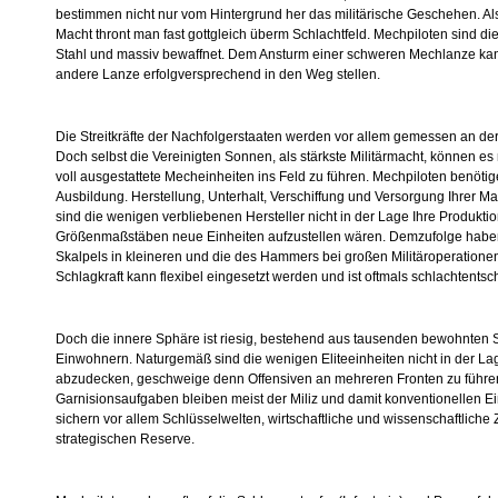
bestimmen nicht nur vom Hintergrund her das militärische Geschehen. Al
Macht thront man fast gottgleich überm Schlachtfeld. Mechpiloten sind die 
Stahl und massiv bewaffnet. Dem Ansturm einer schweren Mechlanze kan
andere Lanze erfolgversprechend in den Weg stellen.
Die Streitkräfte der Nachfolgerstaaten werden vor allem gemessen an de
Doch selbst die Vereinigten Sonnen, als stärkste Militärmacht, können es 
voll ausgestattete Mecheinheiten ins Feld zu führen. Mechpiloten benötig
Ausbildung. Herstellung, Unterhalt, Verschiffung und Versorgung Ihrer M
sind die wenigen verbliebenen Hersteller nicht in der Lage Ihre Produktio
Größenmaßstäben neue Einheiten aufzustellen wären. Demzufolge haben
Skalpels in kleineren und die des Hammers bei großen Militäroperationen
Schlagkraft kann flexibel eingesetzt werden und ist oftmals schlachtents
Doch die innere Sphäre ist riesig, bestehend aus tausenden bewohnten 
Einwohnern. Naturgemäß sind die wenigen Eliteeinheiten nicht in der La
abzudecken, geschweige denn Offensiven an mehreren Fronten zu führen
Garnisionsaufgaben bleiben meist der Miliz und damit konventionellen E
sichern vor allem Schlüsselwelten, wirtschaftliche und wissenschaftliche
strategischen Reserve.