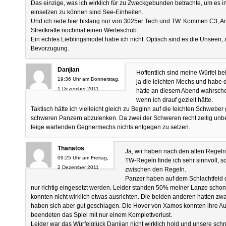
Das einzige, was ich wirklich für zu Zweckgebunden betrachte, um es i
einsetzen zu können sind See-Einheiten.
Und ich rede hier bislang nur von 3025er Tech und TW. Kommen C3, 
Streitkräfte nochmal einen Werteschub.
Ein echtes Lieblingsmodel habe ich nicht. Optisch sind es die Unseen, 
Bevorzugung.
Danjian
Hoffentlich sind meine Würfel be
19:36 Uhr am Donnerstag,
ja die leichten Mechs und habe d
1 Dezember 2011
hätte an diesem Abend wahrschei
wenn ich drauf gezielt hätte.
Taktisch hätte ich vielleicht gleich zu Beginn auf die leichten Schwebe
schweren Panzern abzulenken. Da zwei der Schweren recht zeitig unb
feige wartenden Gegnermechs nichts entgegen zu setzen.
Thanatos
Ja, wir haben nach den alten Regeln
09:25 Uhr am Freitag,
TW-Regeln finde ich sehr sinnvoll, s
2 Dezember 2011
zwischen den Regeln.
Panzer haben auf dem Schlachtfeld
nur richtig eingesetzt werden. Leider standen 50% meiner Lanze scho
konnten nicht wirklich etwas ausrichten. Die beiden anderen hatten zwa
haben sich aber gut geschlagen. Die Hover von Xamos konnten ihre Au
beendeten das Spiel mit nur einem Komplettverlust.
Leider war das Würfelglück Danjian nicht wirklich hold und unsere schne