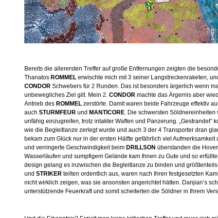
Bereits die allerersten Treffer auf große Entfernungen zeigten die beso
Thanatos
ROMMEL
erwischte mich mit 3 seiner Langstreckenraketen, u
CONDOR
Schwebers für 2 Runden. Das ist besonders ärgerlich wenn man
unbewegliches Ziel gilt. Mein 2.
CONDOR
machte das Ärgernis aber wiede
Antrieb des
ROMMEL
zerstörte. Damit waren beide Fahrzeuge effektiv au
auch
STURMFEUR
und
MANTICORE
. Die schwersten Söldnereinheite
unfähig einzugreifen, trotz intakter Waffen und Panzerung. „Gestrandet“
wie die Begleitlanze zerlegt wurde und auch 3 der 4 Transporter dran 
bekam zum Glück nur in der ersten Hälfte gefährlich viel Aufmerksamkeit
und verringerte Geschwindigkeit beim
DRILLSON
überstanden die Hover a
Wasserläufen und sumpfigem Gelände kam Ihnen zu Gute und so erfüllten 
design gelang es inzwischen die Begleitlanze zu binden und größtenteil
und
STRIKER
teilten ordentlich aus, waren nach Ihren festgesetzten Ka
nicht wirklich zeigen, was sie ansonsten angerichtet hätten. Danjian’s sc
unterstützende Feuerkraft und somit scheiterten die Söldner in Ihrem Ver